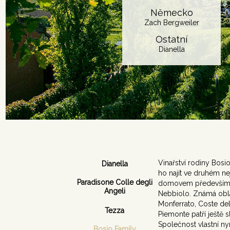
Německo
Zach Bergweiler
Ostatní
Dianella
Vinařství rodiny Bosi
Dianella
ho najít ve druhém ne
Paradisone Colle degli
domovem především p
Angeli
Nebbiolo. Známá obla
Monferrato, Coste del
Tezza
Piemonte patří ještě 
Společnost vlastní ny
Bosio Family