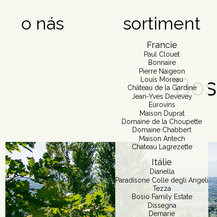
o nás
sortiment
Francie
Paul Clouet
Bonnaire
Pierre Naigeon
Bos
Louis Moreau
Château de la Gardine
Jean-Yves Devevey
Eurovins
Maison Duprat
Domaine de la Choupette
Domaine Chabbert
Maison Antech
Chateau Lagrezette
Itálie
Dianella
Paradisone Colle degli Angeli
Tezza
Bosio Family Estate
Dissegna
Demarie