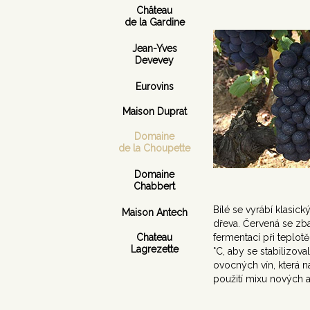
Château
de la Gardine
Jean-Yves
Devevey
Eurovins
Maison Duprat
Domaine
de la Choupette
Domaine
Chabbert
Bílé se vyrábí klasi
Maison Antech
dřeva. Červená se zba
Chateau
fermentací při teplot
Lagrezette
°C, aby se stabilizova
ovocných vín, která 
použití mixu nových a 