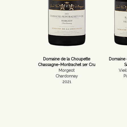
Domaine de la Choupette
Domaine 
Chassagne–Montrachet 1er Cru
S
Morgeot
Viei
Chardonnay
P
2021