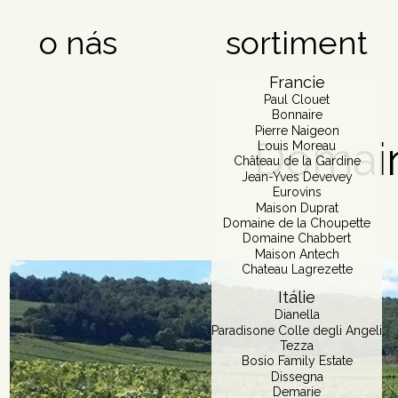
o nás
sortiment
Francie
Paul Clouet
Bonnaire
Pierre Naigeon
Domain
Louis Moreau
Château de la Gardine
Jean-Yves Devevey
Eurovins
Maison Duprat
Domaine de la Choupette
Domaine Chabbert
Maison Antech
Chateau Lagrezette
Itálie
Dianella
Paradisone Colle degli Angeli
Tezza
Bosio Family Estate
Dissegna
Demarie