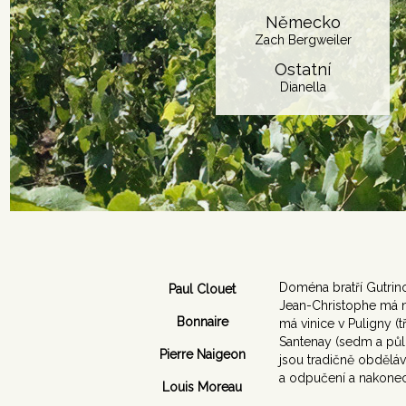
Německo
Zach Bergweiler
Ostatní
Dianella
Doména bratří Gutrino
Paul Clouet
Jean-Christophe má na 
Bonnaire
má vinice v Puligny (t
Santenay (sedm a půl 
Pierre Naigeon
jsou tradičně obdělá
a odpučení a nakonec 
Louis Moreau