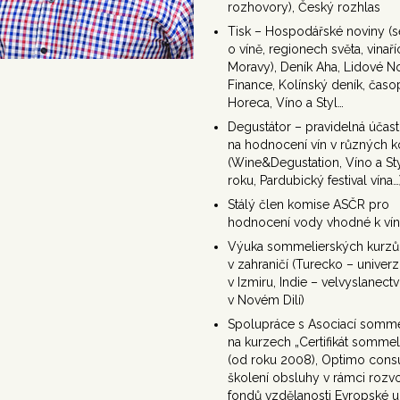
rozhovory), Český rozhlas
Tisk – Hospodářské noviny (se
o víně, regionech světa, vinaří
Moravy), Deník Aha, Lidové No
Finance, Kolínský deník, časo
Horeca, Víno a Styl…
Degustátor – pravidelná účast
na hodnocení vín v různých k
(Wine&Degustation, Víno a Sty
roku, Pardubický festival vína…
Stálý člen komise ASČR pro
hodnocení vody vhodné k ví
Výuka sommelierských kurzů
v zahraničí (Turecko – univerz
v Izmiru, Indie – velvyslanectv
v Novém Dilí)
Spolupráce s Asociací somme
na kurzech „Certifikát sommel
(od roku 2008), Optimo consu
školení obsluhy v rámci rozv
fondů vzdělanosti Evropské u