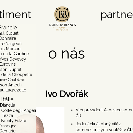
timent
partne
Francie
aul Clouet
Bonnaire
rre Naigeon
o nás
uis Moreau
u de la Gardine
Yves Devevey
Eurovins
son Duprat
de la Choupette
ine Chabbert
son Antech
au Lagrezette
Ivo Dvořák
Itálie
Dianella
Viceprezident Asociace som
 Colle degli Angeli
Tezza
ČR
 Family Estate
Jedenáctinásobný vítěz
Dissegna
sommelierských soutěží v ČR
Demarie