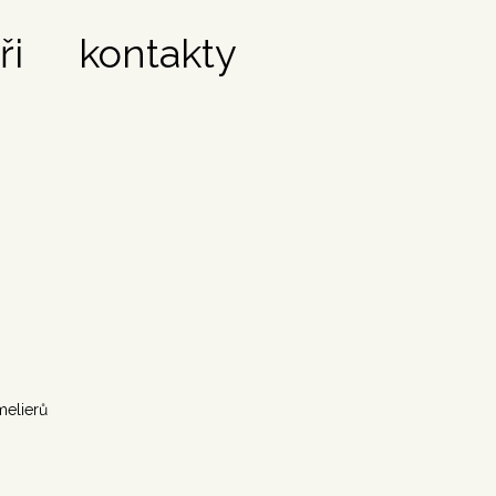
ři
kontakty
melierů