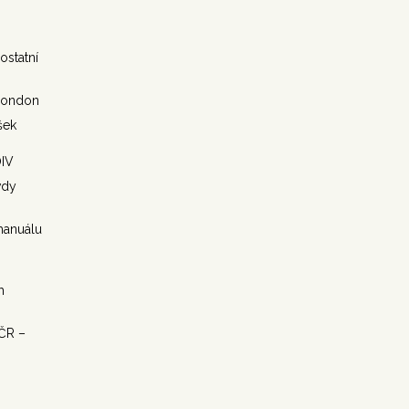
ostatní
London
šek
OIV
vdy
manuálu
h
ČR –