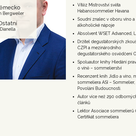
Vítěz Mistrovství světa
ěmecko
Habanosommelier Havana
h Bergweiler
Soudní znalec v oboru víno a 
Ostatní
alkoholické nápoje
Dianella
Absolvent WSET Advanced, 
Držitel degustátorských zkou
ČZPI a mezinárodního
degustátorského osvědčení 
Spoluautor knihy Hledání pra
o víně – sommelierství
Recenzent knih Jídlo a víno, 
sommeliera ASI – Sommelier,
Povolání Budoucnosti.
Autor více než 290 odbornýc
článků
Lektor Asociace sommelierů 
Certifikát sommeliera