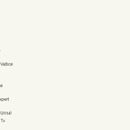
e
Valtice
ké
xpert
 (2014)
 Tv