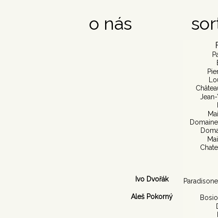
o nás
sor
P
Pie
Lo
Châtea
Jean-
Mai
Domaine 
Doma
Mai
Chate
Ivo Dvořák
Paradisone
Aleš Pokorný
Bosio