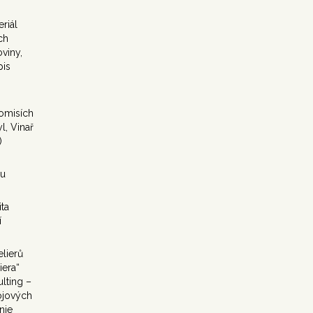
riál
ch
viny,
pis
omisích
l, Vinař
)
nu
ita
í
lierů
iera“
lting –
ojových
nie