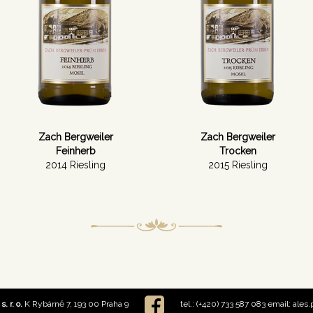
Zach Bergweiler
Zach Bergweiler
Feinherb
Trocken
2014 Riesling
2015 Riesling
. r. o.
K Rybárně 7, 193 00 Praha 9
tel.: (+420) 733 587 083 email: ale