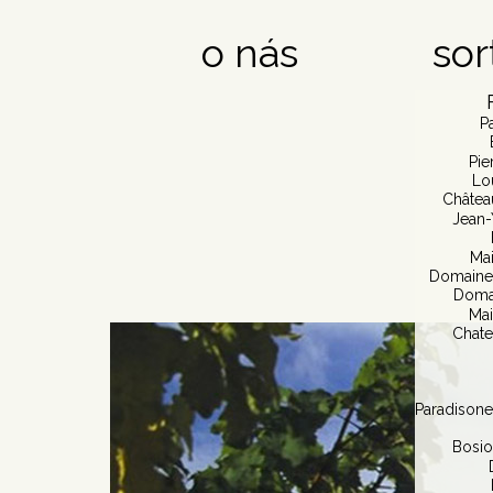
o nás
sor
P
Pie
Lo
Châtea
Jean-
Mai
Domaine 
Doma
Mai
Chate
Paradisone
Bosio