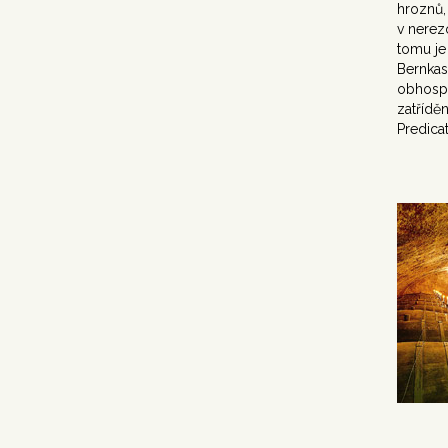
hroznů,
v nerez
tomu je 
Bernkas
obhospo
zatřídě
Predica