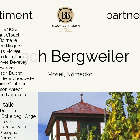
timent
partne
Francie
aul Clouet
Bonnaire
rre Naigeon
Zach Bergweiler
uis Moreau
u de la Gardine
Yves Devevey
Eurovins
son Duprat
Mosel, Německo
de la Choupette
ine Chabbert
son Antech
au Lagrezette
Itálie
Dianella
 Colle degli Angeli
Tezza
 Family Estate
Dissegna
Demarie