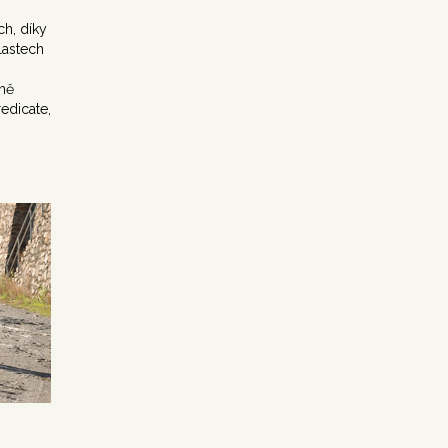
ch, díky
lastech
tně
edicate,