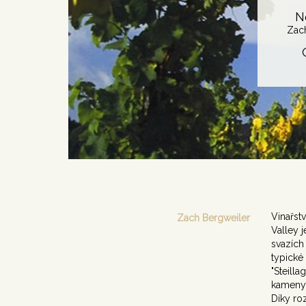
N
Zac
Vinařst
Zach Bergweiler
Valley 
svazích
typické
"Steilla
kameny.
Díky ro