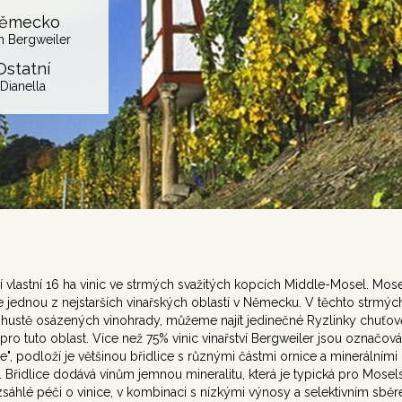
ěmecko
h Bergweiler
Ostatní
Dianella
ví vlastní 16 ha vinic ve strmých svažitých kopcích Middle-Mosel. Mose
je jednou z nejstarších vinařských oblastí v Německu. V těchto strmýc
 hustě osázených vinohrady, můžeme najít jedinečné Ryzlinky chuťov
 pro tuto oblast. Více než 75% vinic vinařství Bergweiler jsou označov
ge", podloží je většinou břidlice s různými částmi ornice a minerálními
 Břidlice dodává vínům jemnou mineralitu, která je typická pro Mosels
zsáhlé péči o vinice, v kombinaci s nízkými výnosy a selektivním sbě