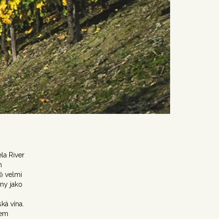
la River
h
ě velmi
ány jako
ká vína.
rem