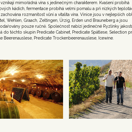
 vznikají mimořádná vína s jedinečným charakterem. Kvašení probíhá
ových kádích, fermentace probíhá velmi pomalu a při nízkých teplotá
zachována rozmanitost vůní a vitalita vína. Vinice jsou v nejlepších ob
tel, Wehlen, Graach, Zeltingen, Ürzig, Erden und Brauneberg a jsou
dařovány pouze ručně. Společnost nabízí jedinečné Ryzlinky jakos
ná do těchto skupin Predicate Cabinet, Predicate Spätlese, Selection pr
te Beerenauslese, Predicate Trockenbeerenauslese, Icewine.